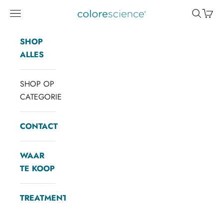
Naar inhoud
Menu
Zoeken
Winke
Colorescience
SHOP
ALLES
SHOP OP
CATEGORIE
CONTACT
WAAR
TE KOOP
TREATMENTS