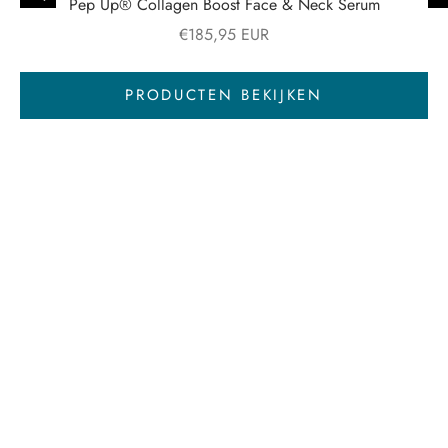
Toevoegen aan winkelwagen
Pep Up® Collagen Boost Face & Neck Serum
Aanbiedingsprijs
€185,95 EUR
Naar artikel 3
PRODUCTEN BEKIJKEN