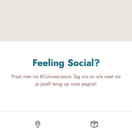
100% mineralen en antioxidanten. Gepatenteerde
technologie, gepubliceerd en klinisch bewezen. Voor een
stralende huid nu én later. Kies vandaag voor een betere
huid.
Feeling Social?
Praat mee via #Colorescience. Tag ons en wie weet zie
je jezelf terug op onze pagina!